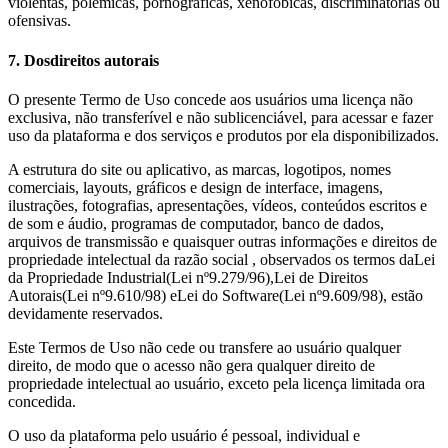
violentas, polêmicas, pornográficas, xenofóbicas, discriminatórias ou
ofensivas.
7. Dos
direitos autorais
O presente Termo de Uso concede aos usuários uma licença não
exclusiva, não transferível e não sublicenciável, para acessar e fazer
uso da plataforma e dos serviços e produtos por ela disponibilizados.
A estrutura do site ou aplicativo, as marcas, logotipos, nomes
comerciais, layouts, gráficos e design de interface, imagens,
ilustrações, fotografias, apresentações, vídeos, conteúdos escritos e
de som e áudio, programas de computador, banco de dados,
arquivos de transmissão e quaisquer outras informações e direitos de
propriedade intelectual da razão social , observados os termos da
Lei
da Propriedade Industrial
(Lei nº
9.279
/96),
Lei de Direitos
Autorais
(Lei nº
9.610
/98) e
Lei do Software
(Lei nº
9.609
/98), estão
devidamente reservados.
Este Termos de Uso não cede ou transfere ao usuário qualquer
direito, de modo que o acesso não gera qualquer direito de
propriedade intelectual ao usuário, exceto pela licença limitada ora
concedida.
O uso da plataforma pelo usuário é pessoal, individual e