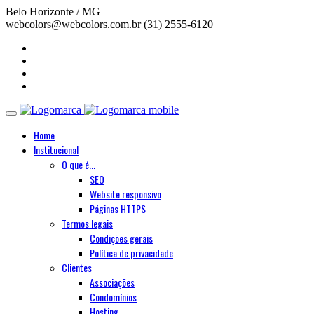
Belo Horizonte / MG
webcolors@webcolors.com.br
(31) 2555-6120
Home
Institucional
O que é...
SEO
Website responsivo
Páginas HTTPS
Termos legais
Condições gerais
Política de privacidade
Clientes
Associações
Condomínios
Hosting