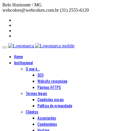
Belo Horizonte / MG
webcolors@webcolors.com.br
(31) 2555-6120
Home
Institucional
O que é...
SEO
Website responsivo
Páginas HTTPS
Termos legais
Condições gerais
Política de privacidade
Clientes
Associações
Condomínios
Hosting