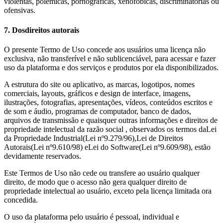
violentas, polêmicas, pornográficas, xenofóbicas, discriminatórias ou
ofensivas.
7. Dos
direitos autorais
O presente Termo de Uso concede aos usuários uma licença não
exclusiva, não transferível e não sublicenciável, para acessar e fazer
uso da plataforma e dos serviços e produtos por ela disponibilizados.
A estrutura do site ou aplicativo, as marcas, logotipos, nomes
comerciais, layouts, gráficos e design de interface, imagens,
ilustrações, fotografias, apresentações, vídeos, conteúdos escritos e
de som e áudio, programas de computador, banco de dados,
arquivos de transmissão e quaisquer outras informações e direitos de
propriedade intelectual da razão social , observados os termos da
Lei
da Propriedade Industrial
(Lei nº
9.279
/96),
Lei de Direitos
Autorais
(Lei nº
9.610
/98) e
Lei do Software
(Lei nº
9.609
/98), estão
devidamente reservados.
Este Termos de Uso não cede ou transfere ao usuário qualquer
direito, de modo que o acesso não gera qualquer direito de
propriedade intelectual ao usuário, exceto pela licença limitada ora
concedida.
O uso da plataforma pelo usuário é pessoal, individual e