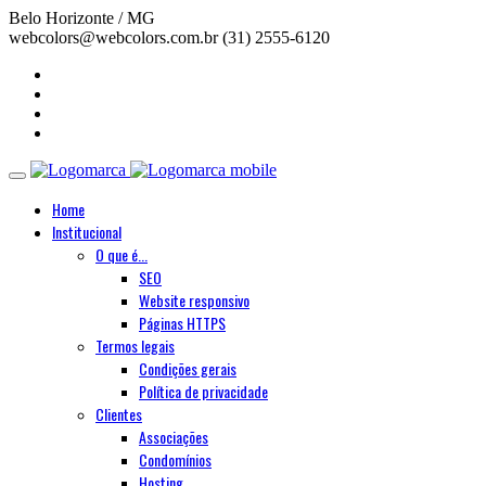
Belo Horizonte / MG
webcolors@webcolors.com.br
(31) 2555-6120
Home
Institucional
O que é...
SEO
Website responsivo
Páginas HTTPS
Termos legais
Condições gerais
Política de privacidade
Clientes
Associações
Condomínios
Hosting